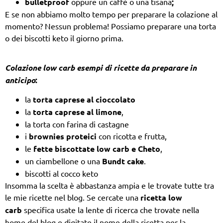
bulletproof
oppure un caffè o una tisana
;
Ε se non abbiamo molto tempo per preparare la colazione al
momento? Nessun problema! Possiamo preparare una torta
o dei biscotti keto il giorno prima.
Colazione low carb esempi di ricette da preparare in
anticipo
:
la
torta caprese al cioccolato
la
torta caprese al limone
,
la torta con farina di castagne
i
brownies proteici
con ricotta e frutta,
le
fette biscottate
low carb e Cheto
,
un ciambellone o una
Bundt cake
.
biscotti al cocco keto
Insomma la scelta è abbastanza ampia e le trovate tutte tra
le mie ricette nel blog. Se cercate una
ricetta low
carb
specifica usate la lente di ricerca che trovate nella
home del blog e digitate il nome della ricetta per la