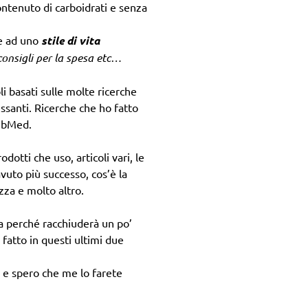
ontenuto di carboidrati e senza
te ad uno
stile di vita
consigli per la spesa etc…
i basati sulle molte ricerche
essanti. Ricerche che ho fatto
PubMed.
otti che uso, articoli vari, le
avuto più successo, cos’è la
zza e molto altro.
 perché racchiuderà un po’
 fatto in questi ultimi due
a e spero che me lo farete