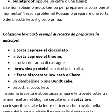
bulletproof
oppure un caffè o una tisana
;
Ε se non abbiamo molto tempo per preparare la colazione al
momento? Nessun problema! Possiamo preparare una torta
o dei biscotti keto il giorno prima.
Colazione low carb esempi di ricette da preparare in
anticipo
:
la
torta caprese al cioccolato
la
torta caprese al limone
,
la torta con farina di castagne
i
brownies proteici
con ricotta e frutta,
le
fette biscottate
low carb e Cheto
,
un ciambellone o una
Bundt cake
.
biscotti al cocco keto
Insomma la scelta è abbastanza ampia e le trovate tutte tra
le mie ricette nel blog. Se cercate una
ricetta low
carb
specifica usate la lente di ricerca che trovate nella
home del blog e digitate il nome della ricetta per la