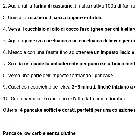
2. Aggiungi la
farina di castagne
, (in alternativa 100g di fari
3. Unisci lo
zucchero di cocco oppure eritritolo.
4. Versa il
cucchiaio di olio di cocco fuso (ghee per chi è eller
5. Aggiungi
mezzo cucchiaino o un cucchiaino di lievito per do
6. Mescola con una frusta fino ad ottenere
un impasto liscio 
7. Scalda una
padella antiaderente per pancake a fuoco med
8. Versa una parte dell’impasto formando i pancake.
9. Cuoci con coperchio per circa
2–3 minuti, finché iniziano a 
10. Gira i pancake e cuoci anche l’altro lato fino a doratura.
Otterrai
4 pancake soffici e dorati, perfetti per una colazione
⸻
Pancake low carb e senza glutine