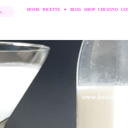
HOME
RICETTE
BLOG
SHOP
CHI SONO
CO