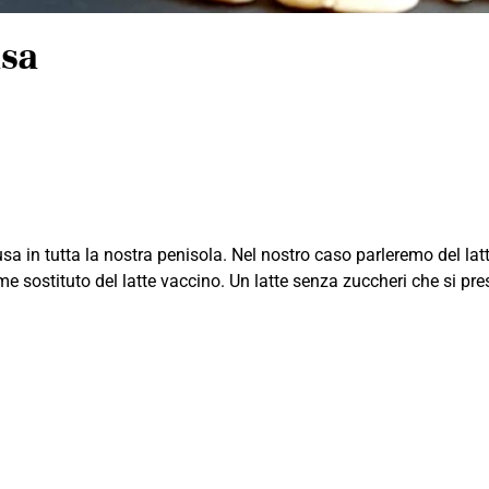
asa
usa in tutta la nostra penisola. Nel nostro caso parleremo del lat
e sostituto del latte vaccino. Un latte senza zuccheri che si pr