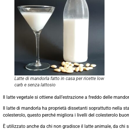
Latte di mandorla fatto in casa per ricette low
carb e senza lattosio
Il latte vegetale si ottiene dall’estrazione a freddo delle mand
Il latte di mandorla ha proprietà dissetanti soprattutto nella st
colesterolo, questo perché migliora i livelli del colesterolo buono 
È utilizzato anche da chi non gradisce il latte animale, da chi 