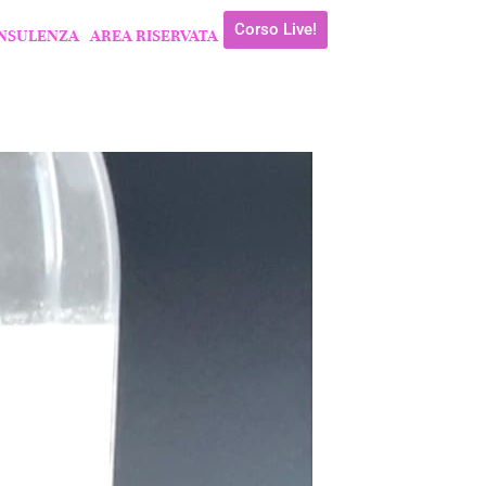
Corso Live!
NSULENZA
AREA RISERVATA