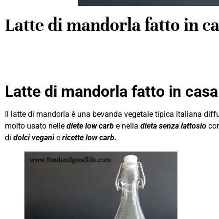
Latte di mandorla fatto in c
Latte di mandorla fatto in casa
Il latte di mandorla è una bevanda vegetale tipica italiana diff
molto usato nelle
diete low carb
e nella
dieta senza lattosio
com
di
dolci vegani
e
ricette low carb.