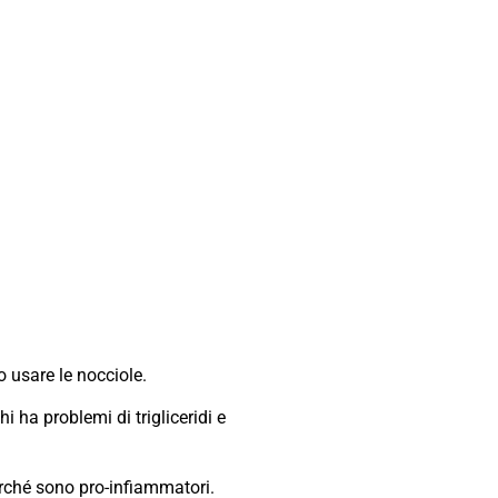
o usare le nocciole.
i ha problemi di trigliceridi e
perché sono pro-infiammatori.