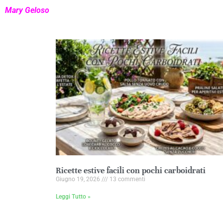
Mary Geloso
Ricette estive facili con pochi carboidrati
Giugno 19, 2026
13 commenti
Leggi Tutto »