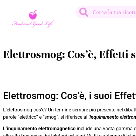
Elettrosmog: Cos’è, Effetti 
Elettrosmog: Cos’è, i suoi Effe
L’elettrosmog cos’è? Un termine sempre più presente nel dibatt
parole “elettrico” e “smog”, si riferisce all’
inquinamento elettroma
L’inquinamento elettromagnetico
include una vasta gamma di f
alle alte frequenze dei telefoni cellulari, Wi-Fi e antenne di te