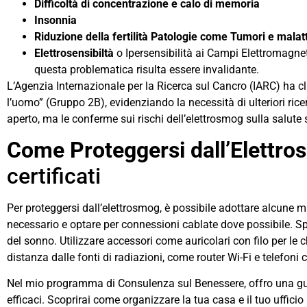
Difficoltà di concentrazione
e calo di memoria
Insonnia
Riduzione della fertilità Patologie come Tumori e malat
Elettrosensibiltà
o Ipersensibilità ai Campi Elettromagneti
questa problematica risulta essere invalidante.
L’Agenzia Internazionale per la Ricerca sul Cancro (IARC) ha 
l’uomo” (Gruppo 2B), evidenziando la necessità di ulteriori ric
aperto, ma le conferme sui rischi dell’elettrosmog sulla salute
Come Proteggersi dall’Elettrosm
certificati
Per proteggersi dall’elettrosmog, è possibile adottare alcune mi
necessario e optare per connessioni cablate dove possibile. Speg
del sonno. Utilizzare accessori come auricolari con filo per le c
distanza dalle fonti di radiazioni, come router Wi-Fi e telefoni ce
Nel mio programma di Consulenza sul Benessere, offro una gui
efficaci. Scoprirai come organizzare la tua casa e il tuo uffici