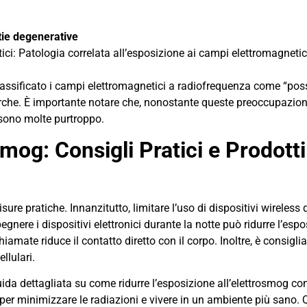
tie degenerative
ci: Patologia correlata all’esposizione ai campi elettromagnetici a
classificato i campi elettromagnetici a radiofrequenza come “po
erche. È importante notare che, nonostante queste preoccupazioni, 
 sono molte purtroppo.
og: Consigli Pratici e Prodotti
sure pratiche. Innanzitutto, limitare l’uso di dispositivi wirele
nere i dispositivi elettronici durante la notte può ridurre l’espo
hiamate riduce il contatto diretto con il corpo. Inoltre, è consigl
llulari.
da dettagliata su come ridurre l’esposizione all’elettrosmog c
o per minimizzare le radiazioni e vivere in un ambiente più sano.