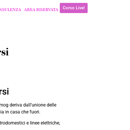
Corso Live!
NSULENZA
AREA RISERVATA
si
rsi
mog deriva dall’unione delle
ia in casa che fuori.
odomestici e linee elettriche,