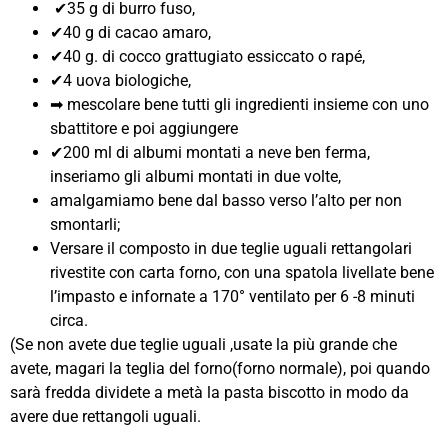
✔35 g di burro fuso,
✔40 g di cacao amaro,
✔40 g. di cocco grattugiato essiccato o rapé,
✔4 uova biologiche,
➡ mescolare bene tutti gli ingredienti insieme con uno
sbattitore e poi aggiungere
✔200 ml di albumi montati a neve ben ferma,
inseriamo gli albumi montati in due volte,
amalgamiamo bene dal basso verso l’alto per non
smontarli;
Versare il composto in due teglie uguali rettangolari
rivestite con carta forno, con una spatola livellate bene
l’impasto e infornate a 170° ventilato per 6 -8 minuti
circa.
(Se non avete due teglie uguali ,usate la più grande che
avete, magari la teglia del forno(forno normale), poi quando
sarà fredda dividete a metà la pasta biscotto in modo da
avere due rettangoli uguali.