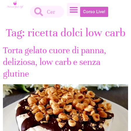
Corso Live!
Tag:
ricetta dolci low carb
Torta gelato cuore di panna,
deliziosa, low carb e senza
glutine