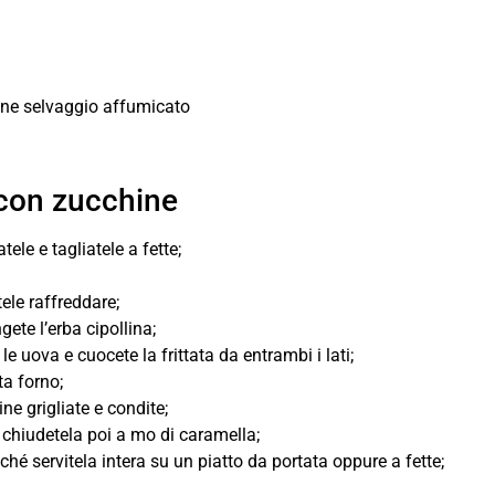
one selvaggio affumicato
 con zucchine
tele e tagliatele a fette;
tele raffreddare;
ete l’erba cipollina;
e uova e cuocete la frittata da entrambi i lati;
ta forno;
ne grigliate e condite;
 e chiudetela poi a mo di caramella;
hé servitela intera su un piatto da portata oppure a fette;