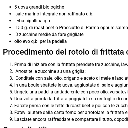
5 uova grandi biologiche
sale marino integrale non raffinato q.b.
erba cipollina q.b.
150 g. di roast beef o Prosciutto di Parma oppure salm
3 zucchine medie da fare grigliate
olio evo q.b. per la padella
Procedimento del rotolo di frittata
Prima di iniziare con la frittata prendete tre zucchine, lava
Arrostite le zucchine su una griglia;
Conditele con sale, olio, origano e aceto di mele e lascia
In una boule sbattete le uova, aggiustate di sale e aggiung
Ungete una padella antiaderente con poco olio, versatevi l
Una volta pronta la frittata poggiatela su un foglio di car
Farcite prima con le fette di roast beef e poi con le zucchi
Fatevi aiutare dalla carta forno per arrotolare la frittata
Lasciate ancora raffreddare e compattare il tutto, dopodic