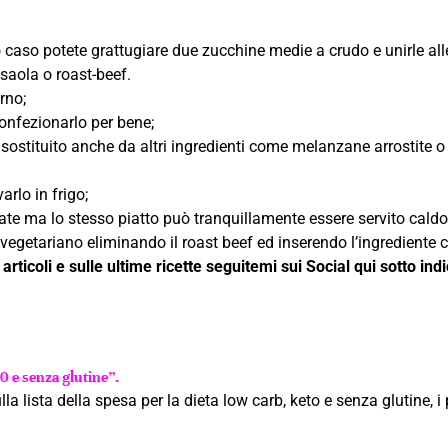
 caso potete grattugiare due zucchine medie a crudo e unirle alle
esaola o roast-beef.
rno;
confezionarlo per bene;
 sostituito anche da altri ingredienti come melanzane arrostite o 
rlo in frigo;
state ma lo stesso piatto può tranquillamente essere servito caldo
 vegetariano eliminando il roast beef ed inserendo l’ingrediente c
rticoli e sulle ultime ricette seguitemi sui Social qui sotto indic
20 e senza glutine”.
a lista della spesa per la dieta low carb, keto e senza glutine, i 