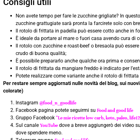
Consigli utili
Non avete tempo per fare le zucchine grigliate? In questo
zucchine grattugiate sarà pronta la farcirete solo con br
Il rotolo di frittata in padella può essere cotto anche in fo
È ideale da portare al mare o fuori casa avendo cura di 
Il rotolo con zucchine e roast-beef o bresaola può essere
crudo di buona qualità;
È possibile prepararlo anche qualche ora prima e conserva
Il rotolo di frittata da mangiare freddo è indicato per l’e
Potete realizzare come variante anche il rotolo di frittata
Per restare sempre aggiornati nulle novità del blog, sui nuovi a
colorate)
Instagram
@food_n_goodlife
Facebook pagina potete seguirmi su
Food and good life
Gruppo Facebook
“
Le mie ricette low carb, keto, paleo, life1
Sul canale
dove a breve aggiungerò dei video sull
YouTube
dove spendere meno.