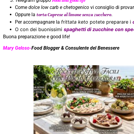
Telegram gruppo
Food and good life
Come
dolce low carb e chetogenico
vi consiglio di provar
Oppure la
.
torta Caprese al limone senza zucchero
frittata keto
potete preparare i
Per accompagnare la
O con dei buonissimi
spaghetti di zucchine con sp
Buona preparazione e good life!
Mary Geloso-
Food Blogger & Consulente del Benessere