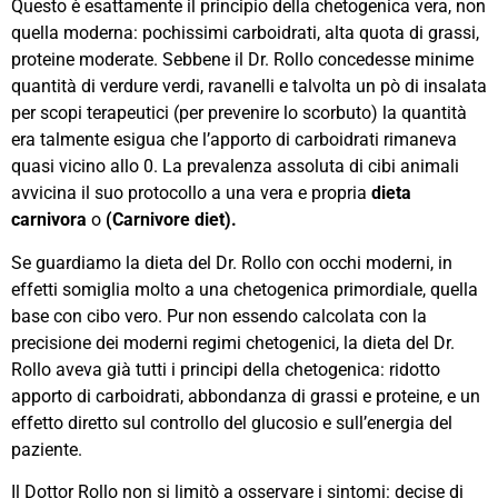
Questo è esattamente il principio della chetogenica vera, non
quella moderna: pochissimi carboidrati, alta quota di grassi,
proteine moderate. Sebbene il Dr. Rollo concedesse minime
quantità di verdure verdi, ravanelli e talvolta un pò di insalata
per scopi terapeutici (per prevenire lo scorbuto) la quantità
era talmente esigua che l’apporto di carboidrati rimaneva
quasi vicino allo 0. La prevalenza assoluta di cibi animali
avvicina il suo protocollo a una vera e propria
dieta
carnivora
o
(Carnivore diet).
Se guardiamo la dieta del Dr. Rollo con occhi moderni, in
effetti somiglia molto a una chetogenica primordiale, quella
base con cibo vero. Pur non essendo calcolata con la
precisione dei moderni regimi chetogenici, la dieta del Dr.
Rollo aveva già tutti i principi della chetogenica: ridotto
apporto di carboidrati, abbondanza di grassi e proteine, e un
effetto diretto sul controllo del glucosio e sull’energia del
paziente.
Il Dottor Rollo non si limitò a osservare i sintomi: decise di