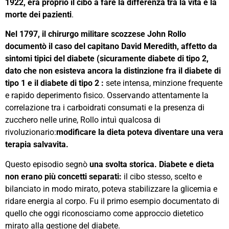
1922, era proprio il cibo a fare la differenza tra la vita e la
morte dei pazienti
.
Nel 1797, il chirurgo militare scozzese John Rollo
documentò il caso del capitano David Meredith, affetto da
sintomi tipici del diabete (sicuramente diabete di tipo 2,
dato che non esisteva ancora la distinzione fra il diabete di
tipo 1 e il diabete di tipo 2 :
sete intensa, minzione frequente
e rapido deperimento fisico. Osservando attentamente la
correlazione tra i carboidrati consumati e la presenza di
zucchero nelle urine, Rollo intuì qualcosa di
rivoluzionario:
modificare la dieta poteva diventare una vera
terapia salvavita.
Questo episodio segnò
una svolta storica. Diabete e dieta
non erano più concetti separati:
il cibo stesso, scelto e
bilanciato in modo mirato, poteva stabilizzare la glicemia e
ridare energia al corpo. Fu il primo esempio documentato di
quello che oggi riconosciamo come approccio dietetico
mirato alla gestione del diabete.