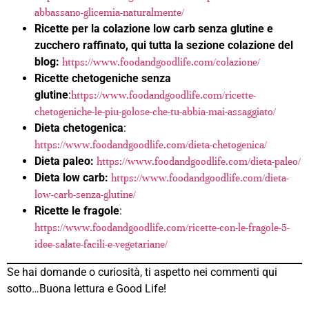
abbassano-glicemia-naturalmente/
Ricette per la colazione low carb senza glutine e
zucchero raffinato, qui tutta la sezione colazione del
blog:
https://www.foodandgoodlife.com/colazione/
Ricette chetogeniche senza
glutine
:
https://www.foodandgoodlife.com/ricette-
chetogeniche-le-piu-golose-che-tu-abbia-mai-assaggiato/
Dieta chetogenica
:
https://www.foodandgoodlife.com/dieta-chetogenica/
Dieta paleo:
https://www.foodandgoodlife.com/dieta-paleo/
Dieta low carb:
https://www.foodandgoodlife.com/dieta-
low-carb-senza-glutine/
Ricette le fragole
:
https://www.foodandgoodlife.com/ricette-con-le-fragole-5-
idee-salate-facili-e-vegetariane/
Se hai domande o curiosità, ti aspetto nei commenti qui
sotto…Buona lettura e Good Life!