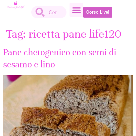
Corso Live!
Tag:
ricetta pane life120
Pane chetogenico con semi di
sesamo e lino