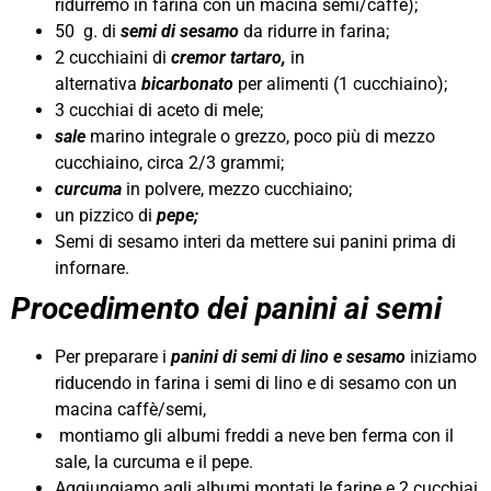
ridurremo in farina con un macina semi/caffè);
50 g. di
semi di sesamo
da ridurre in farina;
2 cucchiaini di
cremor tartaro,
in
alternativa
bicarbonato
per alimenti (1 cucchiaino);
3 cucchiai di aceto di mele;
sale
marino integrale o grezzo, poco più di mezzo
cucchiaino, circa 2/3 grammi;
curcuma
in polvere, mezzo cucchiaino;
un pizzico di
pepe;
Semi di sesamo interi da mettere sui panini prima di
infornare.
Procedimento dei panini ai semi
Per preparare i
panini di semi di lino e sesamo
iniziamo
riducendo in farina i semi di lino e di sesamo con un
macina caffè/semi,
montiamo gli albumi freddi a neve ben ferma con il
sale, la curcuma e il pepe.
Aggiungiamo agli albumi montati le farine e 2 cucchiai