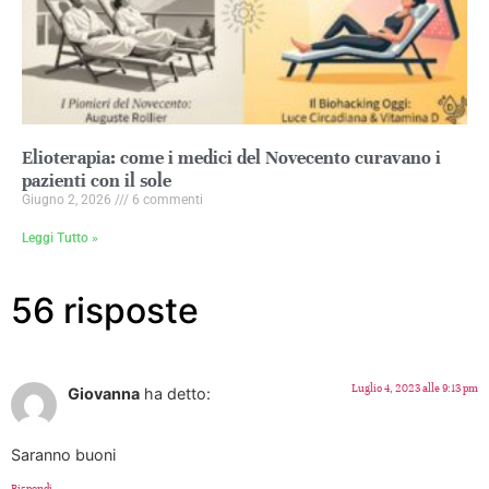
Elioterapia: come i medici del Novecento curavano i
pazienti con il sole
Giugno 2, 2026
6 commenti
Leggi Tutto »
56 risposte
Luglio 4, 2023 alle 9:13 pm
Giovanna
ha detto:
Saranno buoni
Rispondi