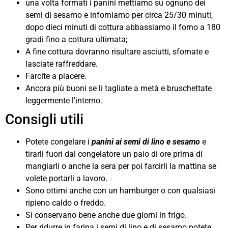
una volta formati i panini mettiamo su ognuno dei
semi di sesamo e inforniamo per circa 25/30 minuti,
dopo dieci minuti di cottura abbassiamo il forno a 180
gradi fino a cottura ultimata;
A fine cottura dovranno risultare asciutti, sfornate e
lasciate raffreddare.
Farcite a piacere.
Ancora più buoni se li tagliate a metà e bruschettate
leggermente l’interno.
Consigli utili
Potete congelare i
panini ai semi di lino e sesamo
e
tirarli fuori dal congelatore un paio di ore prima di
mangiarli o anche la sera per poi farcirli la mattina se
volete portarli a lavoro.
Sono ottimi anche con un hamburger o con qualsiasi
ripieno caldo o freddo.
Si conservano bene anche due giorni in frigo.
Per ridurre in farina i semi di lino e di sesamo potete