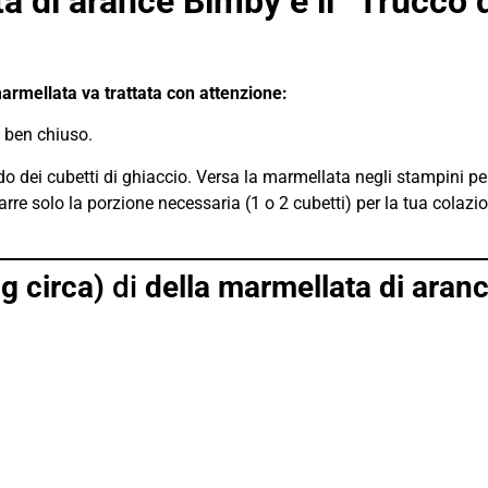
 di arance Bimby e il “Trucco 
rmellata va trattata con attenzione:
o ben chiuso.
do dei cubetti di ghiaccio. Versa la marmellata negli stampini per
rarre solo la porzione necessaria (1 o 2 cubetti) per la tua colaz
g circa)
di
della marmellata di aran