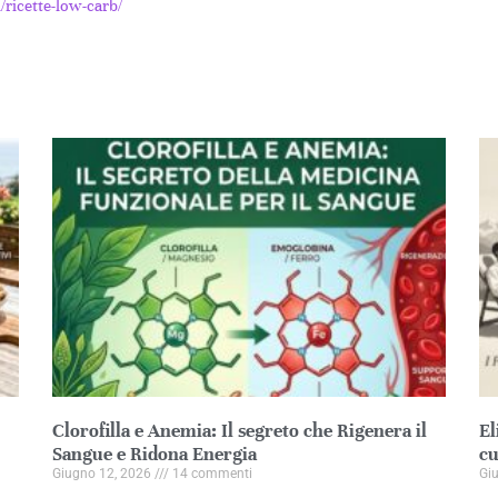
ricette-low-carb/
Clorofilla e Anemia: Il segreto che Rigenera il
El
Sangue e Ridona Energia
cu
Giugno 12, 2026
14 commenti
Gi