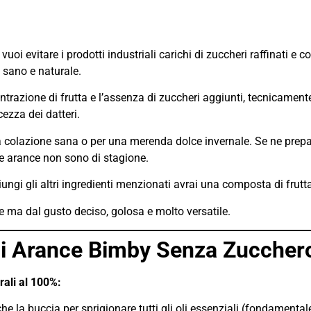
vuoi evitare i prodotti industriali carichi di zuccheri raffinati e 
, sano e naturale.
razione di frutta e l’assenza di zuccheri aggiunti, tecnicamente
cezza dei datteri.
a colazione sana o per una merenda dolce invernale. Se ne prepa
e arance non sono di stagione.
ngi gli altri ingredienti menzionati avrai una composta di frutta
e ma dal gusto deciso, golosa e molto versatile.
 di Arance Bimby Senza Zuccher
rali al 100%:
e la buccia per sprigionare tutti gli oli essenziali (fondamental