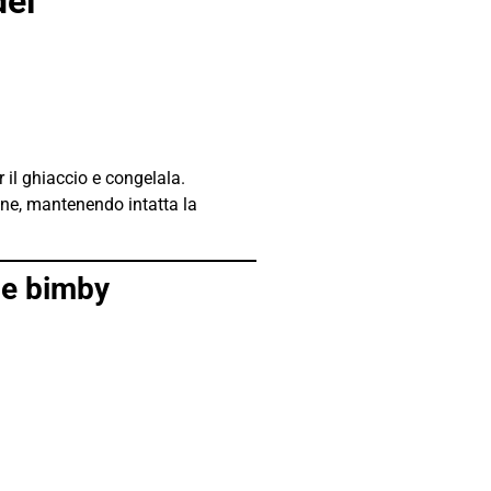
del
 il ghiaccio e congelala.
ione, mantenendo intatta la
ce bimby