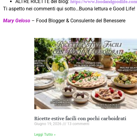
ALTRE RICETTE del blog:
https://www.foodandgoodlife.com/
Ti aspetto nei commenti qui sotto…Buona lettura e Good Life!
Mary Geloso
– Food Blogger & Consulente del Benessere
Ricette estive facili con pochi carboidrati
Giugno 19, 2026
13 commenti
Leggi Tutto »