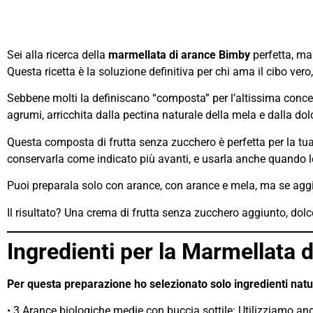
Sei alla ricerca della
marmellata di arance Bimby
perfetta, ma 
Questa ricetta è la soluzione definitiva per chi ama il cibo vero
Sebbene molti la definiscano “composta” per l’altissima concent
agrumi, arricchita dalla pectina naturale della mela e dalla dol
Questa composta di frutta senza zucchero è perfetta per la tu
conservarla come indicato più avanti, e usarla anche quando l
Puoi preparala solo con arance, con arance e mela, ma se aggiu
Il risultato? Una crema di frutta senza zucchero aggiunto, dolc
Ingredienti per la Marmellata
Per questa preparazione ho selezionato solo ingredienti natu
• 3 Arance biologiche medie con buccia sottile: Utilizziamo anch