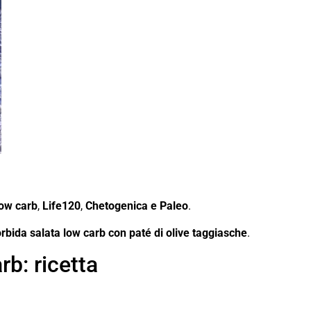
ow carb
,
Life120
,
Chetogenica e Paleo
.
rbida salata low carb con paté di olive taggiasche
.
b: ricetta