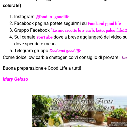
colorate)
Instagram
@food_n_goodlife
Facebook pagina potete seguirmi su
Food and good life
Gruppo Facebook
“
Le mie ricette low carb, keto, paleo, life1
Sul canale
dove a breve aggiungerò dei video sull
YouTube
dove spendere meno.
Telegram gruppo
Food and good life
Come dolce low carb e chetogenico vi consiglio di provare i
ta
Buona preparazione e Good Life a tutti!
Mary Geloso