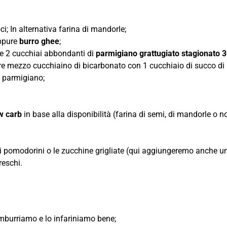
ci; In alternativa farina di mandorle;
ppure
burro ghee
;
re 2 cucchiai abbondanti di
parmigiano grattugiato stagionato 
ure mezzo cucchiaino di bicarbonato con 1 cucchiaio di succo di
l parmigiano;
w carb
in base alla disponibilità (farina di semi, di mandorle o no
 i pomodorini o le zucchine grigliate (qui aggiungeremo anche un 
reschi.
imburriamo e lo infariniamo bene;