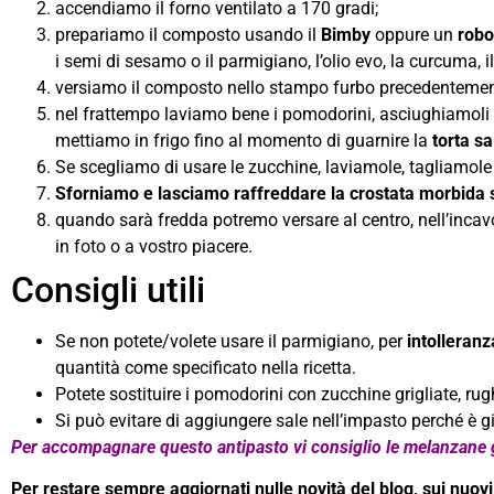
accendiamo il forno ventilato a 170 gradi;
prepariamo il composto usando il
Bimby
oppure un
robo
i semi di sesamo o il parmigiano, l’olio evo, la curcuma, 
versiamo il composto nello stampo furbo precedentement
nel frattempo laviamo bene i pomodorini, asciughiamoli e
mettiamo in frigo fino al momento di guarnire la
torta sa
Se scegliamo di usare le zucchine, laviamole, tagliamole 
Sforniamo e lasciamo raffreddare la crostata morbida 
quando sarà fredda potremo versare al centro, nell’incavo
in foto o a vostro piacere.
Consigli utili
Se non potete/volete usare il parmigiano, per
intolleranz
quantità come specificato nella ricetta.
Potete sostituire i pomodorini con zucchine grigliate, rug
Si può evitare di aggiungere sale nell’impasto perché è g
Per accompagnare questo antipasto vi consiglio le melanzane gri
Per restare sempre aggiornati nulle novità del blog, sui nuovi a