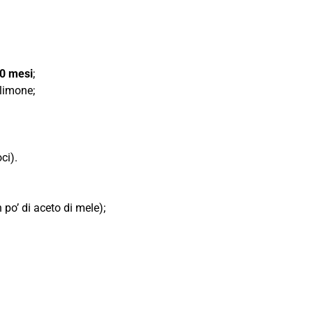
30 mesi
;
 limone;
ci).
po’ di aceto di mele);