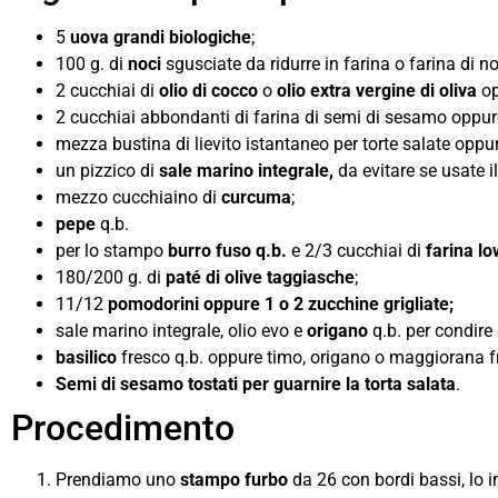
5
uova grandi biologiche
;
100 g. di
noci
sgusciate da ridurre in farina o farina di no
2 cucchiai di
olio di cocco
o
olio
extra vergine di oliva
o
2 cucchiai abbondanti di farina di semi di sesamo oppu
mezza bustina di lievito istantaneo per torte salate opp
un pizzico di
sale marino integrale,
da evitare se usate i
mezzo cucchiaino di
curcuma
;
pepe
q.b.
per lo stampo
burro fuso q.b.
e 2/3 cucchiai di
farina lo
180/200 g. di
paté di olive taggiasche
;
11/12
pomodorini oppure 1 o 2 zucchine grigliate;
sale marino integrale, olio evo e
origano
q.b. per condire
basilico
fresco q.b. oppure timo, origano o maggiorana f
Semi di sesamo tostati per guarnire la torta salata
.
Procedimento
Prendiamo uno
stampo furbo
da 26 con bordi bassi, lo 