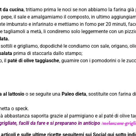
t da cucina
, tritiamo prima le noci se non abbiamo la farina già
il pepe, il sale e amalgamiamo il composto, in ultimo aggiungiamo 
e imburrato e infarinato e mettiamo in forno per 20 minuti, fa
 tagliamoli a metà, li condiremo solo leggermente con un pizzico
lata.
sottili e grigliamo, dopodiché le condiamo con sale, origano, oli
salata
prima di staccarla dallo stampo;
, il
paté di olive taggiasche
, guarnire con i pomodorini o le zucc
a al lattosio
o se seguite una
Paleo dieta
, sostituite con farina 
hetta o speck.
ià abbastanza saporita grazie al parmigiano e al paté di olive t
gliate, facili da fare e si preparano in anticipo
/melanzane-grigli
rticoli e sulle ultime ricette seguitemi sui Social qui sotto indic