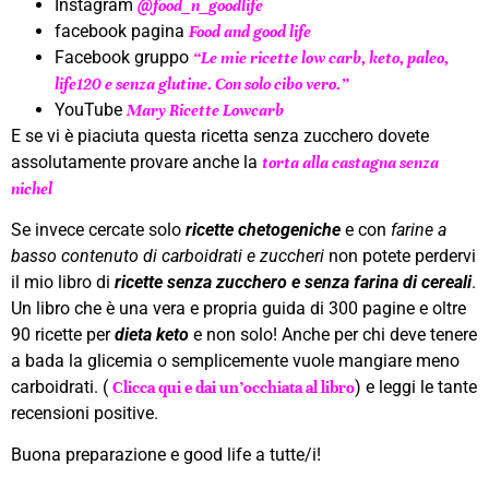
Instagram
@
food_n_goodlife
facebook pagina
Food and good life
Facebook gruppo
“Le mie ricette low carb, keto, paleo,
life120 e senza glutine. Con solo cibo vero.”
YouTube
Mary Ricette Lowcarb
E se vi è piaciuta questa ricetta senza zucchero dovete
assolutamente provare anche la
torta alla castagna senza
nichel
Se invece cercate solo
ricette chetogeniche
e con
farine a
basso contenuto di carboidrati e zuccheri
non potete perdervi
il mio libro di
ricette senza zucchero e senza farina di cereali
.
Un libro che è una vera e propria guida di 300 pagine e oltre
90 ricette per
dieta keto
e non solo! Anche per chi deve tenere
a bada la glicemia o semplicemente vuole mangiare meno
carboidrati. (
) e leggi le tante
Clicca qui e dai un’occhiata al libro
recensioni positive.
Buona preparazione e good life a tutte/i!