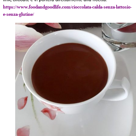
https://www.foodandgoodlife.com/cioccolata-calda-senza-lattosio-
e-senza-glutine/