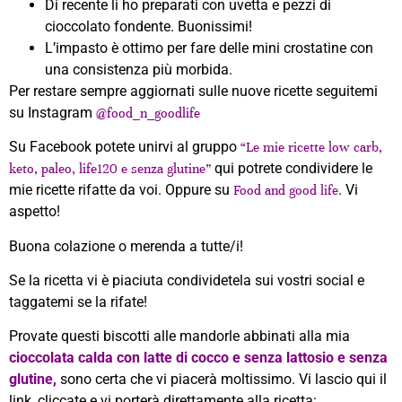
Di recente li ho preparati con uvetta e pezzi di
cioccolato fondente. Buonissimi!
L’impasto è ottimo per fare delle mini crostatine con
una consistenza più morbida.
Per restare sempre aggiornati sulle nuove ricette seguitemi
su Instagram
@food_n_goodlife
Su Facebook potete unirvi al gruppo
“Le mie ricette low carb,
qui potrete condividere le
keto, paleo, life120 e senza glutine”
mie ricette rifatte da voi. Oppure su
. Vi
Food and good life
aspetto!
Buona colazione o merenda a tutte/i!
Se la ricetta vi è piaciuta condividetela sui vostri social e
taggatemi se la rifate!
Provate questi biscotti alle mandorle abbinati alla mia
cioccolata calda con latte di cocco e senza lattosio e senza
glutine,
sono certa che vi piacerà moltissimo. Vi lascio qui il
link, cliccate e vi porterà direttamente alla ricetta: