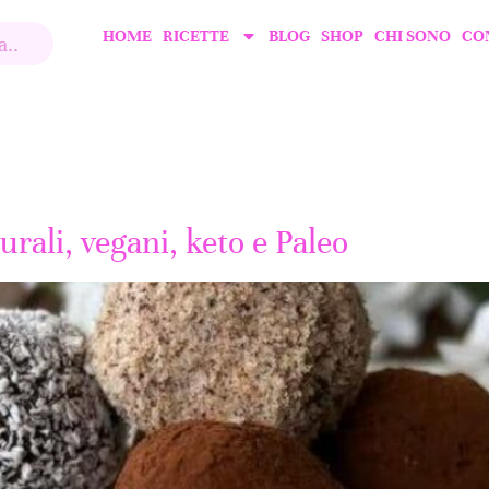
HOME
RICETTE
BLOG
SHOP
CHI SONO
CO
urali, vegani, keto e Paleo