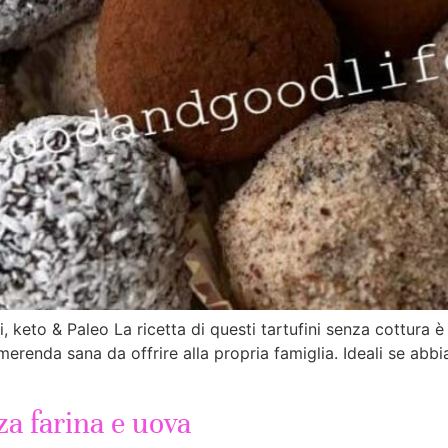
ni, keto & Paleo La ricetta di questi tartufini senza cottura
erenda sana da offrire alla propria famiglia. Ideali se abbi
za farina e uova