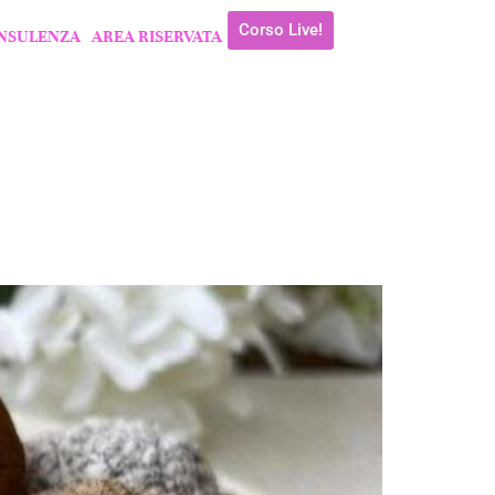
Corso Live!
NSULENZA
AREA RISERVATA