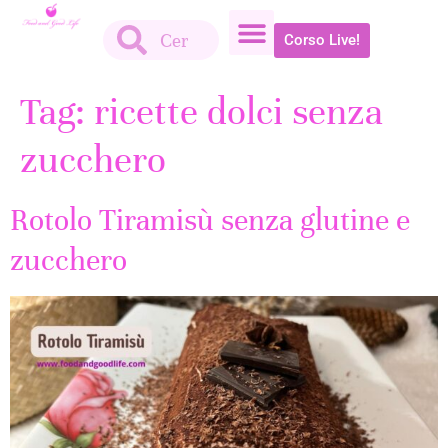
Corso Live!
Tag:
ricette dolci senza
zucchero
Rotolo Tiramisù senza glutine e
zucchero