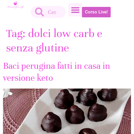
Corso Live!
Tag:
dolci low carb e
senza glutine
Baci perugina fatti in casa in
versione keto