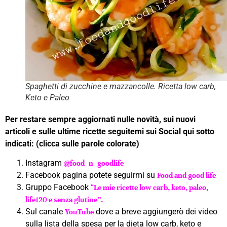
Spaghetti di zucchine e mazzancolle. Ricetta low carb,
Keto e Paleo
Per restare sempre aggiornati nulle novità, sui nuovi
articoli e sulle ultime ricette seguitemi sui Social qui sotto
indicati: (clicca sulle parole colorate)
Instagram
@food_n_goodlife
Facebook pagina potete seguirmi su
Food and good life
Gruppo Facebook
“
Le mie ricette low carb, keto, paleo,
life120 e senza glutine”.
Sul canale
dove a breve aggiungerò dei video
YouTube
sulla lista della spesa per la dieta low carb, keto e