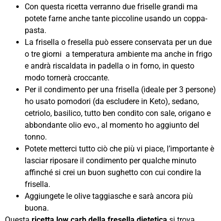
Con questa ricetta verranno due friselle grandi ma
potete farne anche tante piccoline usando un coppa-
pasta.
La frisella o fresella può essere conservata per un due
o tre giorni a temperatura ambiente ma anche in frigo
e andrà riscaldata in padella o in forno, in questo
modo tornerà croccante.
Per il condimento per una frisella (ideale per 3 persone)
ho usato pomodori (da escludere in Keto), sedano,
cetriolo, basilico, tutto ben condito con sale, origano e
abbondante olio evo., al momento ho aggiunto del
tonno.
Potete metterci tutto ciò che più vi piace, l’importante è
lasciar riposare il condimento per qualche minuto
affinché si crei un buon sughetto con cui condire la
frisella.
Aggiungete le olive taggiasche e sarà ancora più
buona.
Questa
ricetta low carb della fresella dietetica
si trova