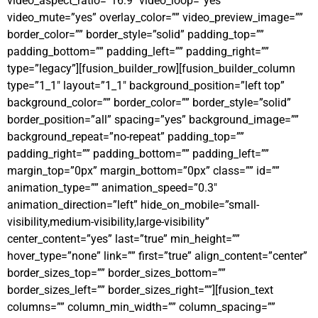
video_aspect_ratio=”16:9″ video_loop=”yes”
video_mute=”yes” overlay_color=”” video_preview_image=””
border_color=”” border_style=”solid” padding_top=””
padding_bottom=”” padding_left=”” padding_right=””
type=”legacy”][fusion_builder_row][fusion_builder_column
type=”1_1″ layout=”1_1″ background_position=”left top”
background_color=”” border_color=”” border_style=”solid”
border_position=”all” spacing=”yes” background_image=””
background_repeat=”no-repeat” padding_top=””
padding_right=”” padding_bottom=”” padding_left=””
margin_top=”0px” margin_bottom=”0px” class=”” id=””
animation_type=”” animation_speed=”0.3″
animation_direction=”left” hide_on_mobile=”small-
visibility,medium-visibility,large-visibility”
center_content=”yes” last=”true” min_height=””
hover_type=”none” link=”” first=”true” align_content=”center”
border_sizes_top=”” border_sizes_bottom=””
border_sizes_left=”” border_sizes_right=””][fusion_text
columns=”” column_min_width=”” column_spacing=””