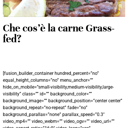
Che cos’è la carne Grass-
fed?
[fusion_builder_container hundred_percent=”no”
equal_height_columns=”no” menu_anchor=””
hide_on_mobile=”small-visibility,medium-visibility,large-
visibility” class=”” id=”” background_color=””
background_image=”” background_position=”center center”
background_repeat=”no-repeat” fade=”no”
background_parallax=”none” parallax_speed=”0.3″
video_mp4=”” video_webm=”” video_ogv=”” video_url=””