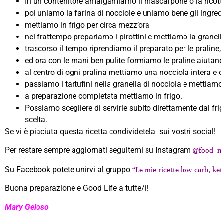
In un contenitore amalgamiamo il mascarpone o la ricotta c
poi uniamo la farina di nocciole e uniamo bene gli ingred
mettiamo in frigo per circa mezz’ora
nel frattempo prepariamo i pirottini e mettiamo la granel
trascorso il tempo riprendiamo il preparato per le praline,
ed ora con le mani ben pulite formiamo le praline aiutan
al centro di ogni pralina mettiamo una nocciola intera e
passiamo i tartufini nella granella di nocciola e mettiamo 
a preparazione completata mettiamo in frigo.
Possiamo scegliere di servirle subito direttamente dal f
scelta.
Se vi è piaciuta questa ricetta condividetela sui vostri social!
Per restare sempre aggiornati seguitemi su Instagram
@food_n
Su Facebook potete unirvi al gruppo
“Le mie ricette low carb, ket
Buona preparazione e Good Life a tutte/i!
Mary Geloso