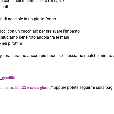
on il dolcificante scelto e il caffè,
ienti
la di nocciole in un piatto fondo
doci con un cucchiaio per prelevare l’impasto,
 chiudiamo bene rotolandola tra le mani
nei pirottini
rigo ma saranno ancora più buoni se li lasciamo qualche minuto 
_goodlife
oppure potete seguirmi sulla pag
o, paleo, life120 e senza glutine”