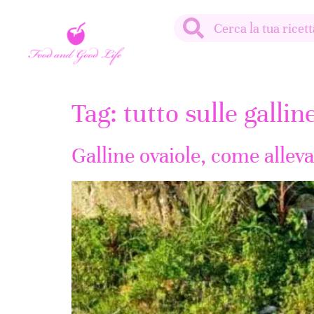
Tag:
tutto sulle gallin
Galline ovaiole, come allev