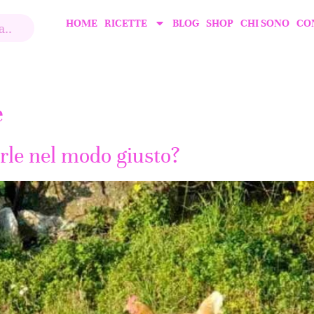
HOME
RICETTE
BLOG
SHOP
CHI SONO
CO
e
arle nel modo giusto?