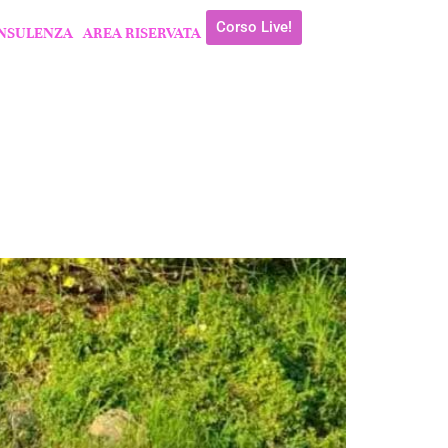
Corso Live!
NSULENZA
AREA RISERVATA