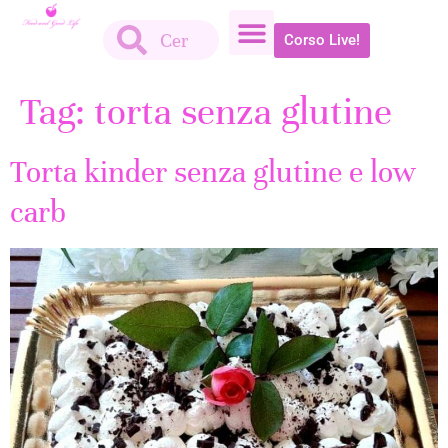
Corso Live!
Tag:
torta senza glutine
Torta kinder senza glutine e low
carb