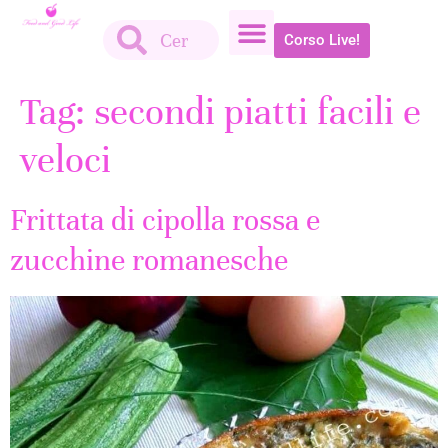
Corso Live!
Tag:
secondi piatti facili e
veloci
Frittata di cipolla rossa e
zucchine romanesche