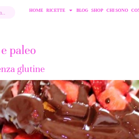
HOME
RICETTE
BLOG
SHOP
CHI SONO
CO
 e paleo
enza glutine