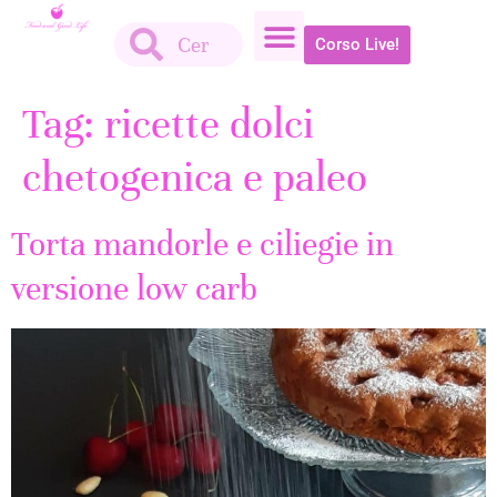
Corso Live!
Tag:
ricette dolci
chetogenica e paleo
Torta mandorle e ciliegie in
versione low carb