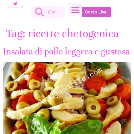
Corso Live!
Tag:
ricette chetogenica
Insalata di pollo leggera e gustosa