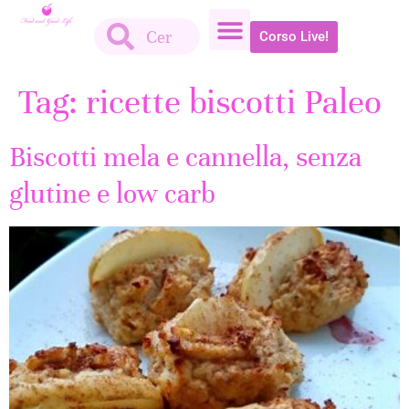
Corso Live!
Tag:
ricette biscotti Paleo
Biscotti mela e cannella, senza
glutine e low carb