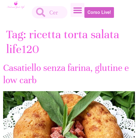
Corso Live!
Tag:
ricetta torta salata
life120
Casatiello senza farina, glutine e
low carb