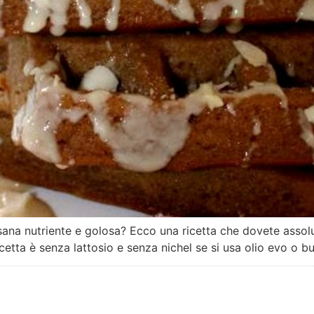
 sana nutriente e golosa? Ecco una ricetta che dovete asso
icetta è senza lattosio e senza nichel se si usa olio evo o b