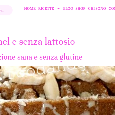
HOME
RICETTE
BLOG
SHOP
CHI SONO
CO
hel e senza lattosio
zione sana e senza glutine