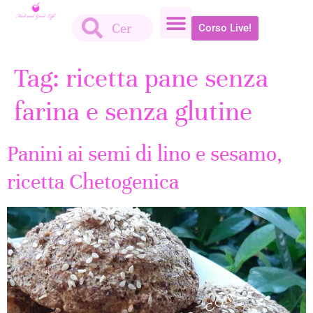
Corso Live!
Tag:
ricetta pane senza
farina e senza glutine
Panini ai semi di lino e sesamo,
ricetta Chetogenica