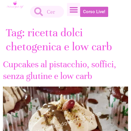
Corso Live!
Tag:
ricetta dolci
chetogenica e low carb
Cupcakes al pistacchio, soffici,
senza glutine e low carb