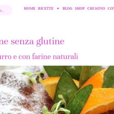
HOME
RICETTE
BLOG
SHOP
CHI SONO
CO
ne senza glutine
rro e con farine naturali