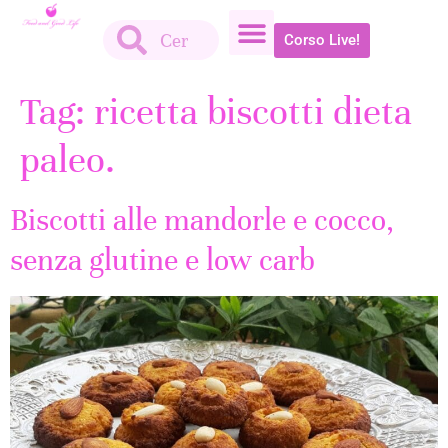
Corso Live!
Tag:
ricetta biscotti dieta
paleo.
Biscotti alle mandorle e cocco,
senza glutine e low carb