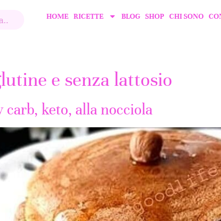
HOME
RICETTE
BLOG
SHOP
CHI SONO
CO
utine e senza lattosio
 carb, keto, alla nocciola