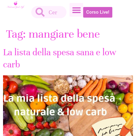
Corso Live!
Tag:
mangiare bene
La lista della spesa sana e low
carb