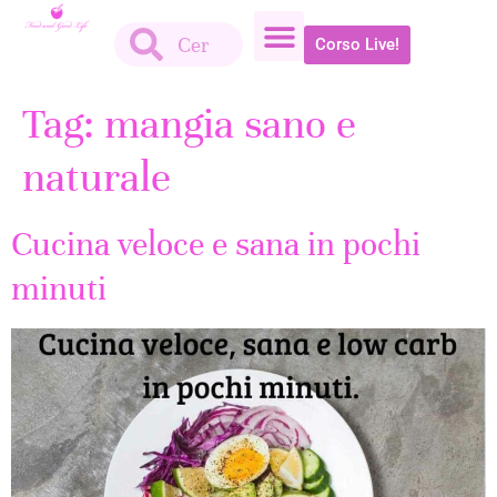
Corso Live!
Tag:
mangia sano e
naturale
Cucina veloce e sana in pochi
minuti