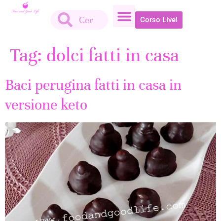
Corso Live!
Tag:
dolci fatti in casa
Baci perugina fatti in casa in
versione keto