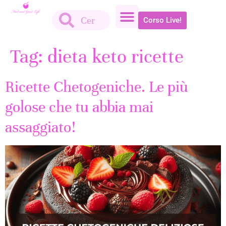
Corso Live!
Tag:
dieta keto ricette
Ricette Chetogeniche. Le più
golose che tu abbia mai
assaggiato!