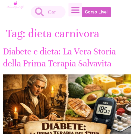
Corso Live!
Tag:
dieta carnivora
Diabete e dieta: La Vera Storia
della Prima Terapia Salvavita