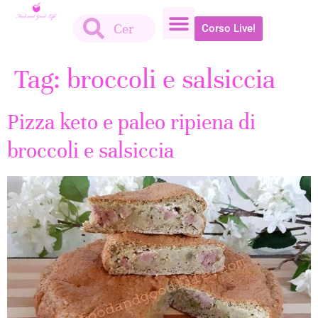
Corso Live!
Tag:
broccoli e salsiccia
Pizza keto e paleo ripiena di
broccoli e salsiccia