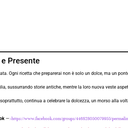
 e Presente
a. Ogni ricetta che preparerai non è solo un dolce, ma un ponte
iglia, sussurrando storie antiche, mentre la loro nuova veste aspe
soprattutto, continua a celebrare la dolcezza, un morso alla vol
ook
—
>https://www.facebook.com/groups/446828050079955/permali