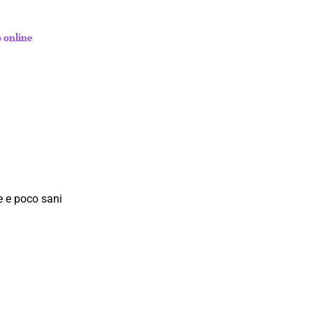
o online
e e poco sani