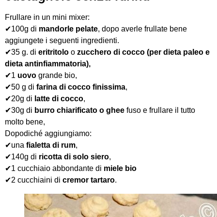
Frullare in un mini mixer:
✔100g di
mandorle pelate
, dopo averle frullate bene
aggiungete i seguenti ingredienti.
✔35 g. di
eritritolo
o
zucchero di cocco (per dieta paleo e
dieta antinfiammatoria),
✔1
uovo
grande bio,
✔50 g di
farina di cocco finissima
,
✔20g di
latte di cocco
,
✔30g di
burro chiarificato o ghee
fuso e frullare il tutto
molto bene,
Dopodiché aggiungiamo:
✔una
fialetta di rum
,
✔140g di
ricotta di solo siero
,
✔1 cucchiaio abbondante di
miele bio
✔2 cucchiaini di
cremor tartaro
.