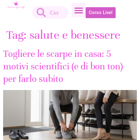
Corso Live!
Tag:
salute e benessere
Togliere le scarpe in casa: 5
motivi scientifici (e di bon ton)
per farlo subito