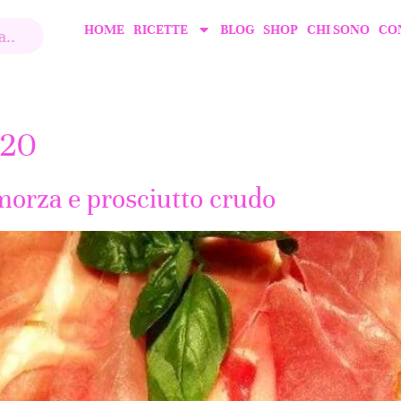
HOME
RICETTE
BLOG
SHOP
CHI SONO
CO
120
amorza e prosciutto crudo