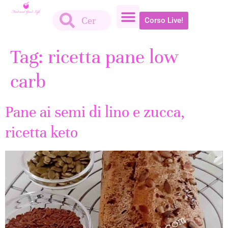
Corso Live!
Tag:
ricetta pane low
carb
Pane ai semi di lino e zucca,
ricetta keto