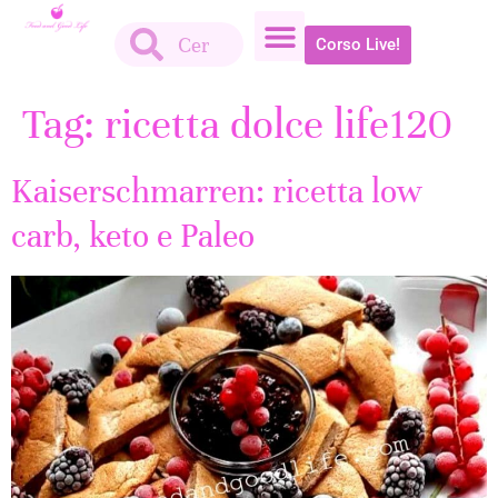
Corso Live!
Tag:
ricetta dolce life120
Kaiserschmarren: ricetta low
carb, keto e Paleo